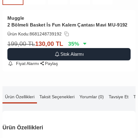
Muggle
2 Bölmeli Basket İs Fun Kalem Çantası Mavi MU-9192
Ürün Kodu:
8681248739192
199,00
TL
130,00
TL
35
%
Stok Alarmı
Fiyat Alarmı
Paylaş
Ürün Özellikleri
Taksit Seçenekleri
Yorumlar (0)
Tavsiye Et
Te
Ürün Özellikleri