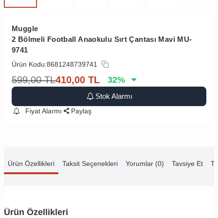
Muggle
2 Bölmeli Football Anaokulu Sırt Çantası Mavi MU-
9741
Ürün Kodu:
8681248739741
599,00
TL
410,00
TL
32
%
Stok Alarmı
Fiyat Alarmı
Paylaş
Ürün Özellikleri
Taksit Seçenekleri
Yorumlar (0)
Tavsiye Et
Te
Ürün Özellikleri