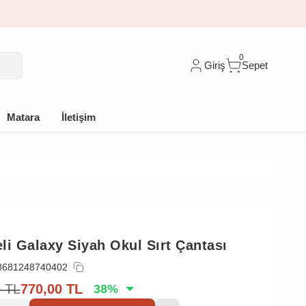
lk siparişe %10 indirim
0
Giriş
Sepet
Matara
İletişim
li Galaxy Siyah Okul Sırt Çantası
8681248740402
0
TL
770,00
TL
38
%