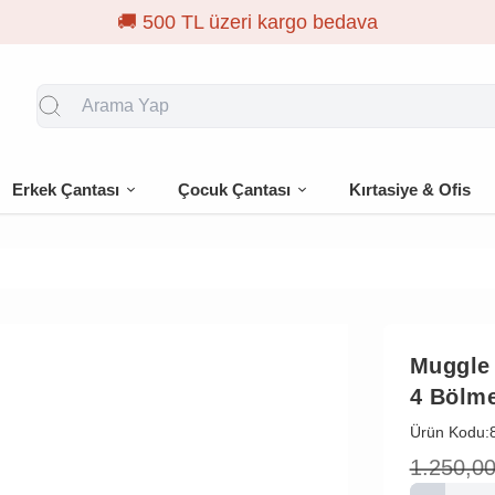
🎁 İ
Erkek Çantası
Çocuk Çantası
Kırtasiye & Ofis
Muggle
4 Bölme
Ürün Kodu:
1.250,0