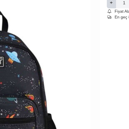
Fiyat A
En geç 