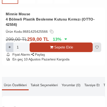
Minnie Mouse
4 Bölmeli Plastik Beslenme Kutusu Kırmızı (OTTO-
42556)
Ürün Kodu:
8681425425566
299,00
TL
259,00
TL
13
%
Sepete Ekle
Fiyat Alarmı
Paylaş
En geç 10 Ağustos Pazartesi Kargoda
Ürün Özellikleri
Taksit Seçenekleri
Yorumlar (0)
Tavsiye Et
Te