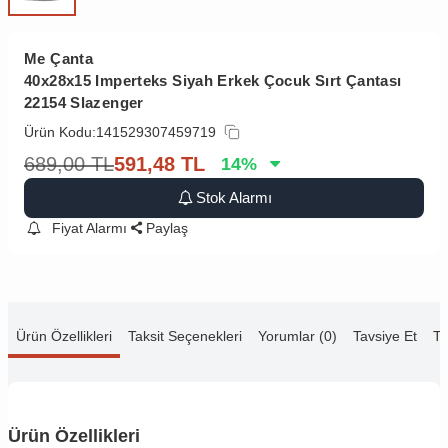
Me Çanta
40x28x15 Imperteks Siyah Erkek Çocuk Sırt Çantası
22154 Slazenger
Ürün Kodu:
141529307459719
689,00
TL
591,48
TL
14
%
Stok Alarmı
Fiyat Alarmı
Paylaş
Ürün Özellikleri
Taksit Seçenekleri
Yorumlar (0)
Tavsiye Et
Te
Ürün Özellikleri