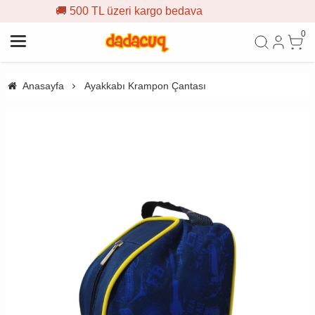
 üzeri kargo bedava
🎁 İlk sipa
0
Anasayfa
Ayakkabı Krampon Çantası