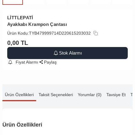
LİTTLEPATİ
Ayakkabı Krampon Çantası
Ürün Kodu:
TYB479999714D220615203032
0,00
TL
Stok Alarmı
Fiyat Alarmı
Paylaş
Ürün Özellikleri
Taksit Seçenekleri
Yorumlar (0)
Tavsiye Et
Te
Ürün Özellikleri