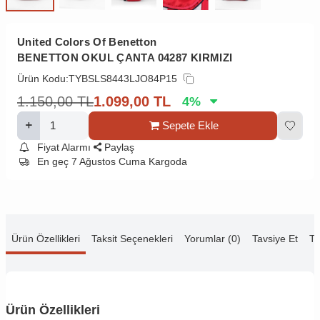
United Colors Of Benetton
BENETTON OKUL ÇANTA 04287 KIRMIZI
Ürün Kodu:
TYBSLS8443LJO84P15
1.150,00
TL
1.099,00
TL
4
%
Sepete Ekle
Fiyat Alarmı
Paylaş
En geç 7 Ağustos Cuma Kargoda
Ürün Özellikleri
Taksit Seçenekleri
Yorumlar (0)
Tavsiye Et
Te
Ürün Özellikleri