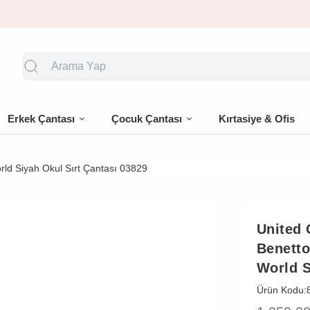
🎁 İlk siparişe %10 indirim
Erkek Çantası
Çocuk Çantası
Kırtasiye & Ofis
rld Siyah Okul Sırt Çantası 03829
United 
Benetto
World S
Ürün Kodu: