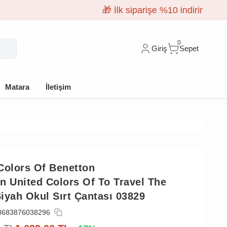
0
Giriş
Sepet
Matara
İletişim
Colors Of Benetton
n United Colors Of To Travel The
iyah Okul Sırt Çantası 03829
8683876038296