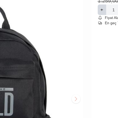
1.259,0
Fiyat A
En geç