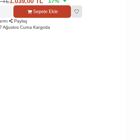
0
TL
1.039,00
TL
17
%
Sepete Ekle
larmı
Paylaş
 7 Ağustos Cuma Kargoda