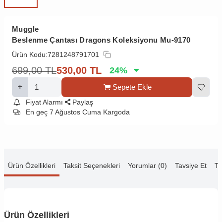
Muggle
Beslenme Çantası Dragons Koleksiyonu Mu-9170
Ürün Kodu:
7281248791701
699,00
TL
530,00
TL
24
%
Sepete Ekle
Fiyat Alarmı
Paylaş
En geç 7 Ağustos Cuma Kargoda
Ürün Özellikleri
Taksit Seçenekleri
Yorumlar (0)
Tavsiye Et
Te
Ürün Özellikleri