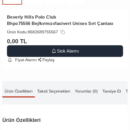
Beverly Hills Polo Club
Bhpc75556 Bej/kırmızı/lacivert Unisex Sırt Çantası
Ürün Kodu:
8682689755567
0,00
TL
Stok Alarmı
Fiyat Alarmı
Paylaş
Ürün Özellikleri
Taksit Seçenekleri
Yorumlar (0)
Tavsiye Et
Te
Ürün Özellikleri