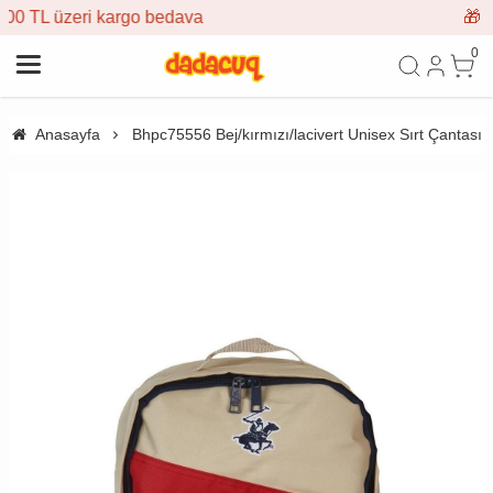
dava
🎁 İlk siparişe %10 indirim
0
Anasayfa
Bhpc75556 Bej/kırmızı/lacivert Unisex Sırt Çantası