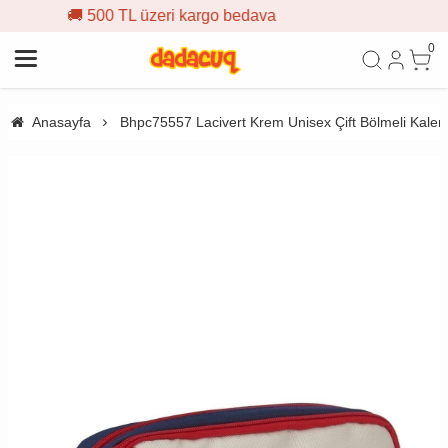
 üzeri kargo bedava
🎁 İlk sipa
0
Anasayfa
Bhpc75557 Lacivert Krem Unisex Çift Bölmeli Kalem