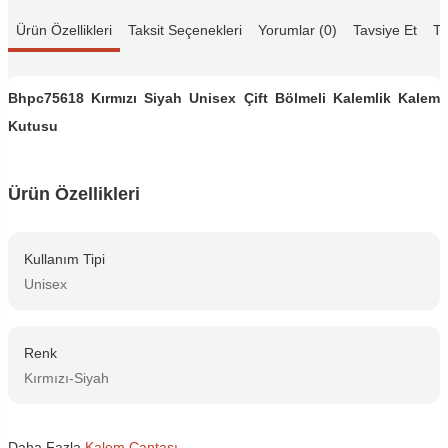
Ürün Özellikleri
Taksit Seçenekleri
Yorumlar (0)
Tavsiye Et
Te
Bhpc75618 Kırmızı Siyah Unisex Çift Bölmeli Kalemlik Kalem
Kutusu
Ürün Özellikleri
Kullanım Tipi
Unisex
Renk
Kırmızı-Siyah
Daha Fazla
Kalem Çantası