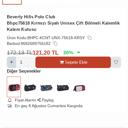
Beverly Hills Polo Club
Bhpc75618 Kırmızı Siyah Unisex Çift Bölmeli Kalemlik
Kalem Kutusu
Ürün Kodu:
BHPC-KCNT-UNX-75618-KRSY
Barkod:
8682689756182
172,13
TL
121,20
TL
30
%
Sepete Ekle
Diğer Seçenekler
Fiyat Alarmı
Paylaş
En geç 8 Ağustos Cumartesi Kargoda