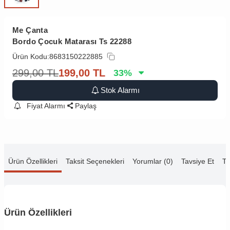
Me Çanta
Bordo Çocuk Matarası Ts 22288
Ürün Kodu:
8683150222885
299,00
TL
199,00
TL
33
%
Stok Alarmı
Fiyat Alarmı
Paylaş
Ürün Özellikleri
Taksit Seçenekleri
Yorumlar (0)
Tavsiye Et
Te
Ürün Özellikleri