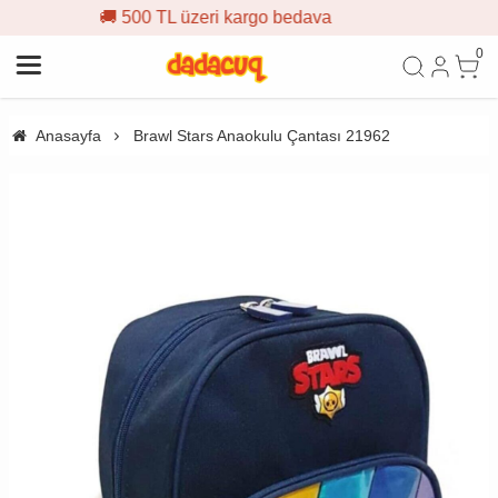
zeri kargo bedava
🎁 İlk sipari
0
Anasayfa
Brawl Stars Anaokulu Çantası 21962