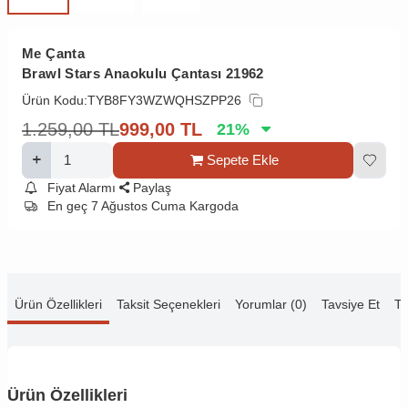
Me Çanta
Brawl Stars Anaokulu Çantası 21962
Ürün Kodu:
TYB8FY3WZWQHSZPP26
1.259,00
TL
999,00
TL
21
%
Sepete Ekle
Fiyat Alarmı
Paylaş
En geç 7 Ağustos Cuma Kargoda
Ürün Özellikleri
Taksit Seçenekleri
Yorumlar (0)
Tavsiye Et
Te
Ürün Özellikleri