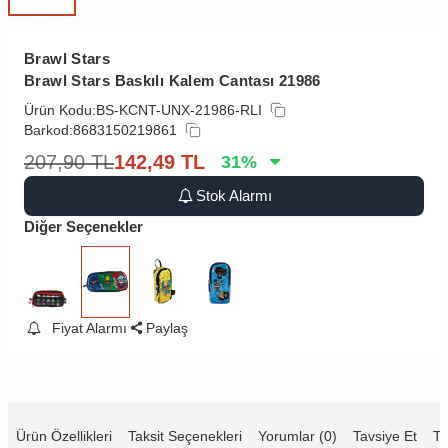
Brawl Stars
Brawl Stars Baskılı Kalem Cantası 21986
Ürün Kodu:
BS-KCNT-UNX-21986-RLI
Barkod:
8683150219861
207,90
TL
142,49
TL
31
%
Stok Alarmı
Diğer Seçenekler
Fiyat Alarmı
Paylaş
Ürün Özellikleri
Taksit Seçenekleri
Yorumlar (0)
Tavsiye Et
Te