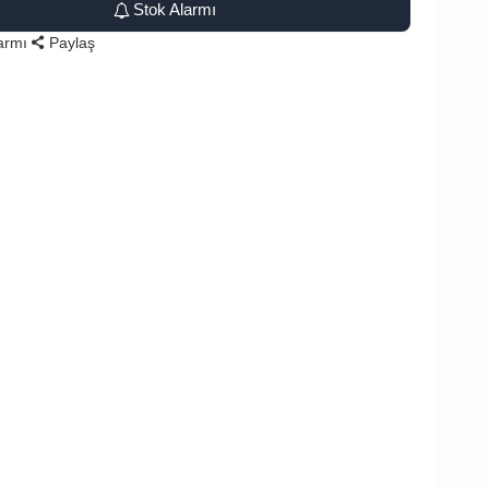
Stok Alarmı
larmı
Paylaş