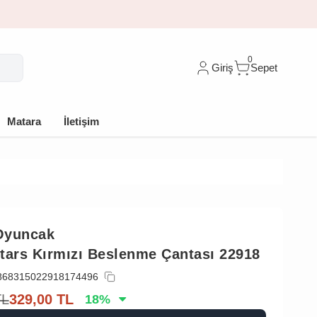
🎁 İlk siparişe 
0
Giriş
Sepet
Matara
İletişim
Oyuncak
tars Kırmızı Beslenme Çantası 22918
868315022918174496
TL
329,00
TL
18
%