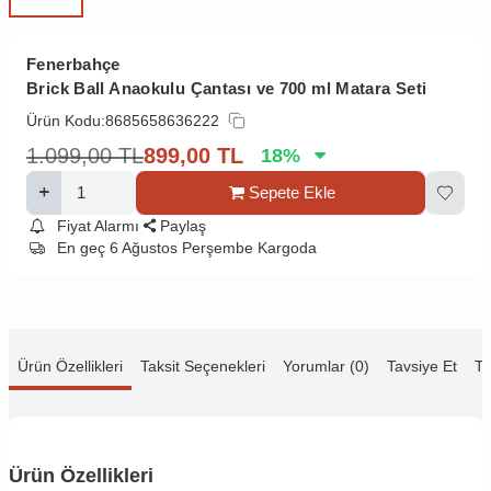
Fenerbahçe
Brick Ball Anaokulu Çantası ve 700 ml Matara Seti
Ürün Kodu:
8685658636222
1.099,00
TL
899,00
TL
18
%
Sepete Ekle
Fiyat Alarmı
Paylaş
En geç 6 Ağustos Perşembe Kargoda
Ürün Özellikleri
Taksit Seçenekleri
Yorumlar (0)
Tavsiye Et
Te
Ürün Özellikleri