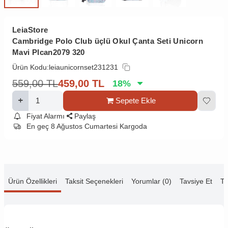
LeiaStore
Cambridge Polo Club üçlü Okul Çanta Seti Unicorn
Mavi Plcan2079 320
Ürün Kodu:
leiaunicornset231231
559,00
TL
459,00
TL
18
%
Sepete Ekle
Fiyat Alarmı
Paylaş
En geç 8 Ağustos Cumartesi Kargoda
Ürün Özellikleri
Taksit Seçenekleri
Yorumlar (0)
Tavsiye Et
Te