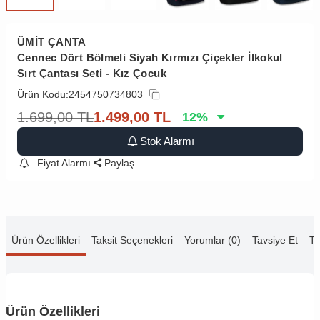
ÜMİT ÇANTA
Cennec Dört Bölmeli Siyah Kırmızı Çiçekler İlkokul
Sırt Çantası Seti - Kız Çocuk
Ürün Kodu:
2454750734803
1.699,00
TL
1.499,00
TL
12
%
Stok Alarmı
Fiyat Alarmı
Paylaş
Ürün Özellikleri
Taksit Seçenekleri
Yorumlar (0)
Tavsiye Et
Te
Ürün Özellikleri