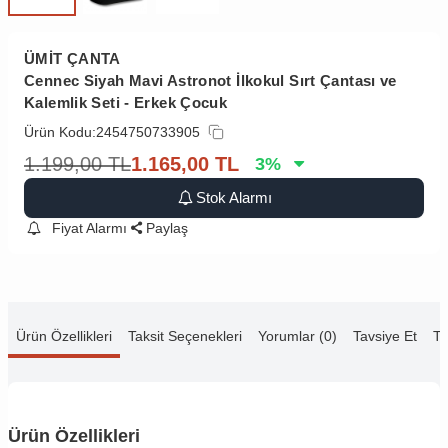
ÜMİT ÇANTA
Cennec Siyah Mavi Astronot İlkokul Sırt Çantası ve
Kalemlik Seti - Erkek Çocuk
Ürün Kodu:
2454750733905
1.199,00
TL
1.165,00
TL
3
%
Stok Alarmı
Fiyat Alarmı
Paylaş
Ürün Özellikleri
Taksit Seçenekleri
Yorumlar (0)
Tavsiye Et
Te
Ürün Özellikleri