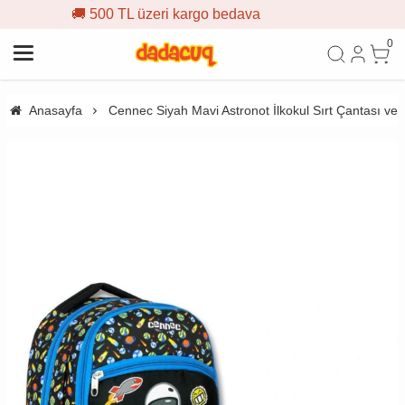
 üzeri kargo bedava
🎁 İlk sipa
0
Anasayfa
Cennec Siyah Mavi Astronot İlkokul Sırt Çantası ve 