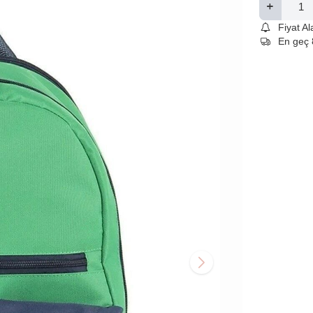
Fiyat A
En geç 