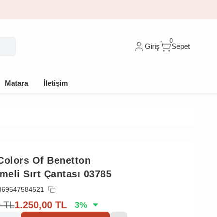
im
0
Giriş
Sepet
Matara
İletişim
Colors Of Benetton
lmeli Sırt Çantası 03785
869547584521
0
TL
1.250,00
TL
3
%