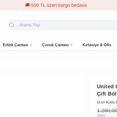
🎁 İlk siparişe %10 indir
Erkek Çantası
Çocuk Çantası
Kırtasiye & Ofis
United 
Çift Bö
Ürün Kodu:
1.290,0