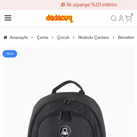
🎁 İlk siparişe %10 indirim
0
Anasayfa
Çanta
Çocuk
İlkokulu Çantası
Benetton 
Yeni