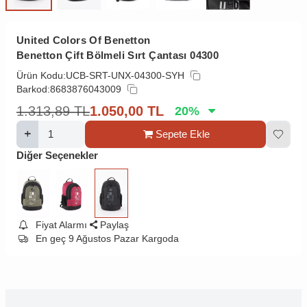
United Colors Of Benetton
Benetton Çift Bölmeli Sırt Çantası 04300
Ürün Kodu:
UCB-SRT-UNX-04300-SYH
Barkod:
8683876043009
1.313,89
TL
1.050,00
TL
20
%
Sepete Ekle
Diğer Seçenekler
Fiyat Alarmı
Paylaş
En geç 9 Ağustos Pazar Kargoda