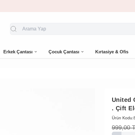
🎁 İlk siparişe %10 indirim
Erkek Çantası
Çocuk Çantası
Kırtasiye & Ofis
United 
. Çift 
Ürün Kodu:
999,00