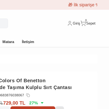
0
Giriş
Sepet
Matara
İletişim
Colors Of Benetton
Elde Taşıma Kulplu Sırt Çantası
8683876038067
TL
729,00
TL
27
%