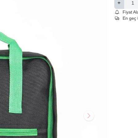
Fiyat A
En geç 