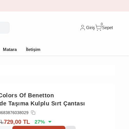
0
Giriş
Sepet
Matara
İletişim
Colors Of Benetton
Elde Taşıma Kulplu Sırt Çantası
8683876038029
TL
729,00
TL
27
%