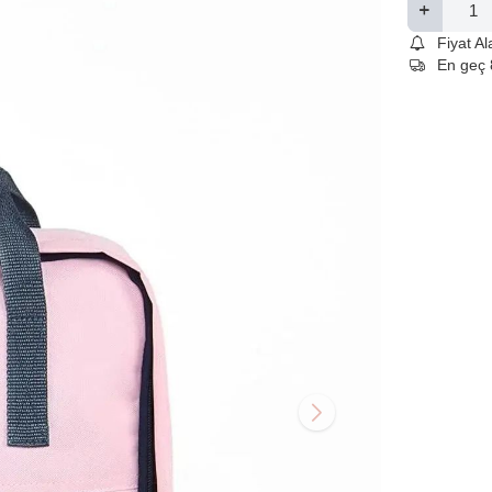
Fiyat A
En geç 