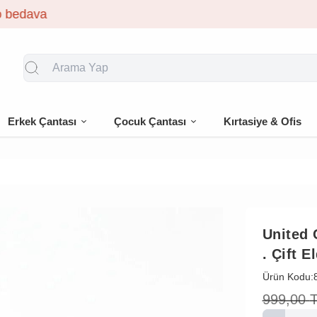
🎁 İlk siparişe %10 indirim
Erkek Çantası
Çocuk Çantası
Kırtasiye & Ofis
United 
. Çift 
Ürün Kodu:
999,00