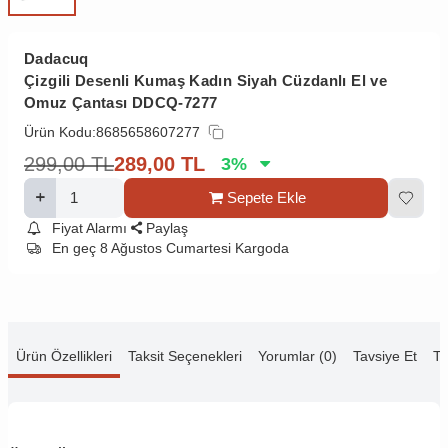
Dadacuq
Çizgili Desenli Kumaş Kadın Siyah Cüzdanlı El ve
Omuz Çantası DDCQ-7277
Ürün Kodu:
8685658607277
299,00
TL
289,00
TL
3
%
Sepete Ekle
Fiyat Alarmı
Paylaş
En geç 8 Ağustos Cumartesi Kargoda
Ürün Özellikleri
Taksit Seçenekleri
Yorumlar (0)
Tavsiye Et
Te