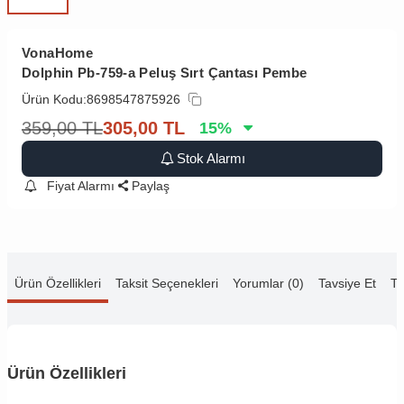
VonaHome
Dolphin Pb-759-a Peluş Sırt Çantası Pembe
Ürün Kodu:
8698547875926
359,00
TL
305,00
TL
15
%
Stok Alarmı
Fiyat Alarmı
Paylaş
Ürün Özellikleri
Taksit Seçenekleri
Yorumlar (0)
Tavsiye Et
Te
Ürün Özellikleri