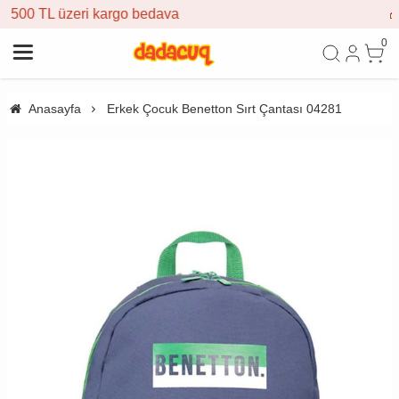
o bedava
🎁 İlk siparişe %10 in
0
Anasayfa
Erkek Çocuk Benetton Sırt Çantası 04281