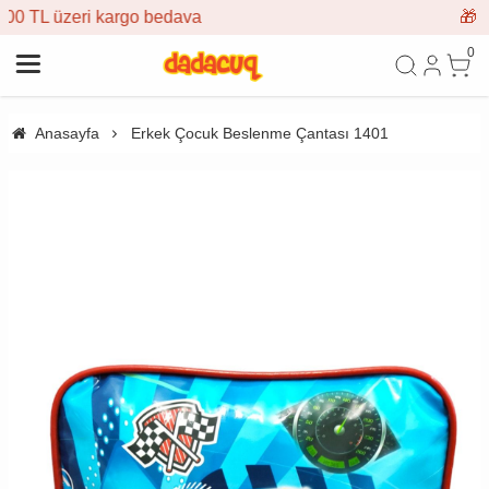
dava
🎁 İlk siparişe %10 indirim
0
Anasayfa
Erkek Çocuk Beslenme Çantası 1401