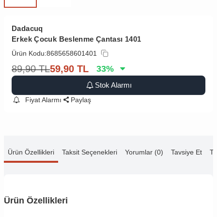
Dadacuq
Erkek Çocuk Beslenme Çantası 1401
Ürün Kodu:
8685658601401
89,90
TL
59,90
TL
33
%
Stok Alarmı
Fiyat Alarmı
Paylaş
Ürün Özellikleri
Taksit Seçenekleri
Yorumlar (0)
Tavsiye Et
Te
Ürün Özellikleri