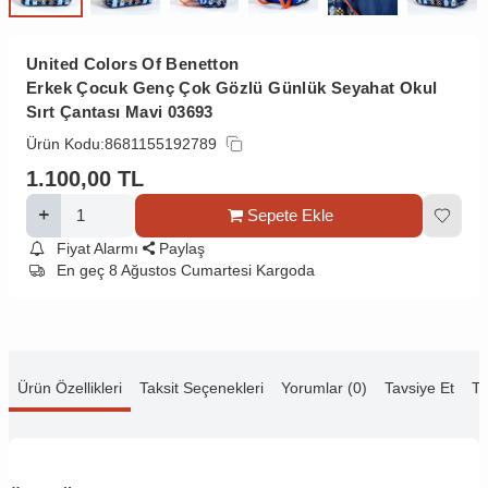
United Colors Of Benetton
Erkek Çocuk Genç Çok Gözlü Günlük Seyahat Okul
Sırt Çantası Mavi 03693
Ürün Kodu:
8681155192789
1.100,00
TL
Sepete Ekle
Fiyat Alarmı
Paylaş
En geç 8 Ağustos Cumartesi Kargoda
Ürün Özellikleri
Taksit Seçenekleri
Yorumlar (0)
Tavsiye Et
Te