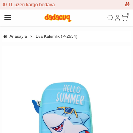
bedava
🎁 İlk siparişe %10 indi
0
Anasayfa
Eva Kalemlik (P-2534)