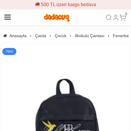
🚚 500 TL üzeri kargo bedava
0
Anasayfa
Çanta
Çocuk
İlkokulu Çantası
Fenerbahç
Yeni