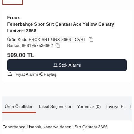
Frocx
Fenerbahçe Spor Sırt Çantası Ace Yellow Canary
Lacivert 3666
Ürün Kodu:
FRCX-SRT-UNX-3666-LCVRT
Barkod:
8681957536662
599,00
TL
Stok Alarmı
Fiyat Alarmı
Paylaş
Ürün Özellikleri
Taksit Seçenekleri
Yorumlar (0)
Tavsiye Et
Te
Fenerbahçe Lisanslı, kanarya desenli Sırt Çantası 3666