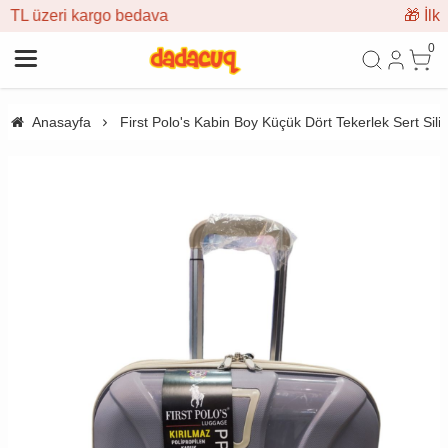
edava
🎁 İlk siparişe %10 indiri
0
Anasayfa
First Polo's Kabin Boy Küçük Dört Tekerlek Sert Silik