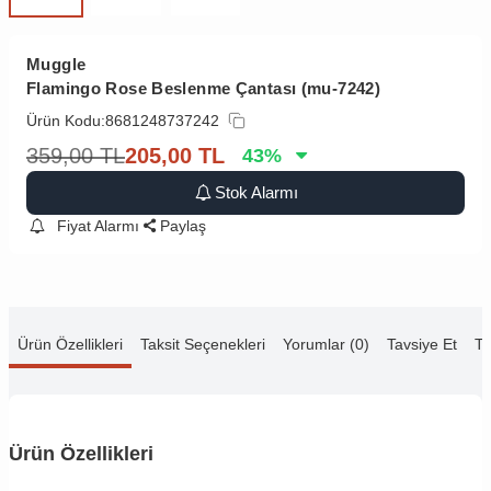
Muggle
Flamingo Rose Beslenme Çantası (mu-7242)
Ürün Kodu:
8681248737242
359,00
TL
205,00
TL
43
%
Stok Alarmı
Fiyat Alarmı
Paylaş
Ürün Özellikleri
Taksit Seçenekleri
Yorumlar (0)
Tavsiye Et
Te
Ürün Özellikleri