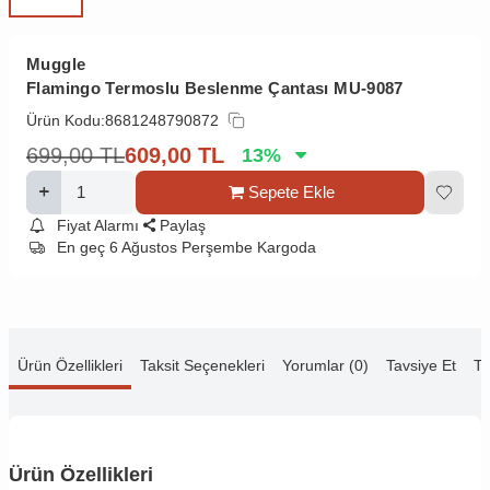
Muggle
Flamingo Termoslu Beslenme Çantası MU-9087
Ürün Kodu:
8681248790872
699,00
TL
609,00
TL
13
%
Sepete Ekle
Fiyat Alarmı
Paylaş
En geç 6 Ağustos Perşembe Kargoda
Ürün Özellikleri
Taksit Seçenekleri
Yorumlar (0)
Tavsiye Et
Te
Ürün Özellikleri