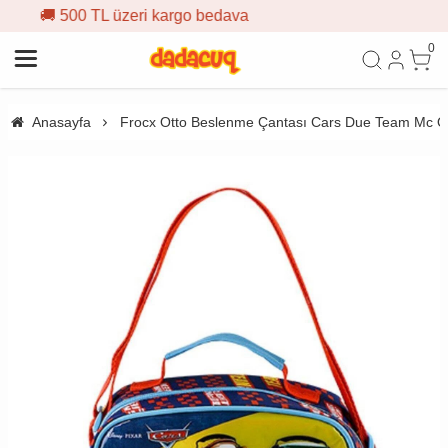
argo bedava
🎁 İlk siparişe %10
0
Anasayfa
Frocx Otto Beslenme Çantası Cars Due Team Mc 