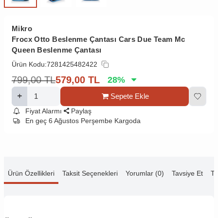
Mikro
Frocx Otto Beslenme Çantası Cars Due Team Mc
Queen Beslenme Çantası
Ürün Kodu:
7281425482422
799,00
TL
579,00
TL
28
%
Sepete Ekle
Fiyat Alarmı
Paylaş
En geç 6 Ağustos Perşembe Kargoda
Ürün Özellikleri
Taksit Seçenekleri
Yorumlar (0)
Tavsiye Et
Te