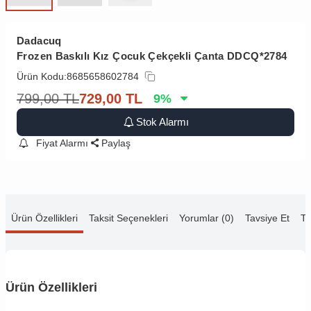
Dadacuq
Frozen Baskılı Kız Çocuk Çekçekli Çanta DDCQ*2784
Ürün Kodu:
8685658602784
799,00
TL
729,00
TL
9
%
Stok Alarmı
Fiyat Alarmı
Paylaş
Ürün Özellikleri
Taksit Seçenekleri
Yorumlar (0)
Tavsiye Et
Te
Ürün Özellikleri