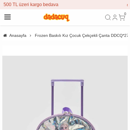
bedava
🎁 İlk siparişe %10 indi
0
Anasayfa
Frozen Baskılı Kız Çocuk Çekçekli Çanta DDCQ*27