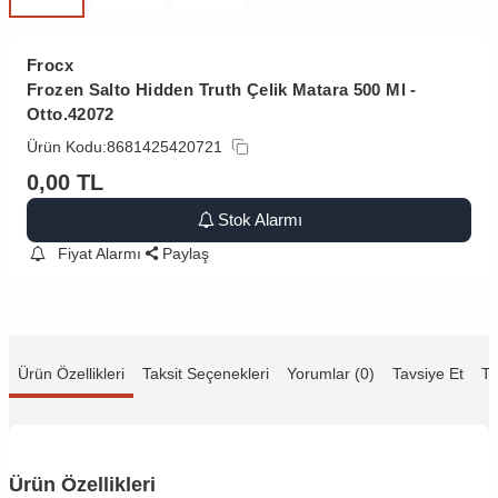
Frocx
Frozen Salto Hidden Truth Çelik Matara 500 Ml -
Otto.42072
Ürün Kodu:
8681425420721
0,00
TL
Stok Alarmı
Fiyat Alarmı
Paylaş
Ürün Özellikleri
Taksit Seçenekleri
Yorumlar (0)
Tavsiye Et
Te
Ürün Özellikleri