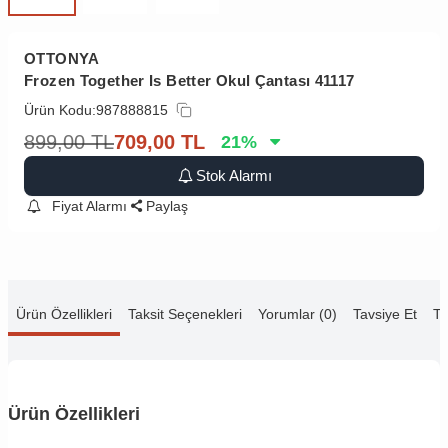
OTTONYA
Frozen Together Is Better Okul Çantası 41117
Ürün Kodu:
987888815
899,00
TL
709,00
TL
21
%
Stok Alarmı
Fiyat Alarmı
Paylaş
Ürün Özellikleri
Taksit Seçenekleri
Yorumlar (0)
Tavsiye Et
Te
Ürün Özellikleri