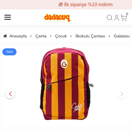
🎁 İlk siparişe %10 indirim
0
Anasayfa
Çanta
Çocuk
İlkokulu Çantası
Galatasar
Yeni