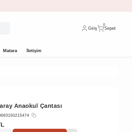
indirim
0
Giriş
Sepet
Matara
İletişim
aray Anaokul Çantası
8683150215474
TL