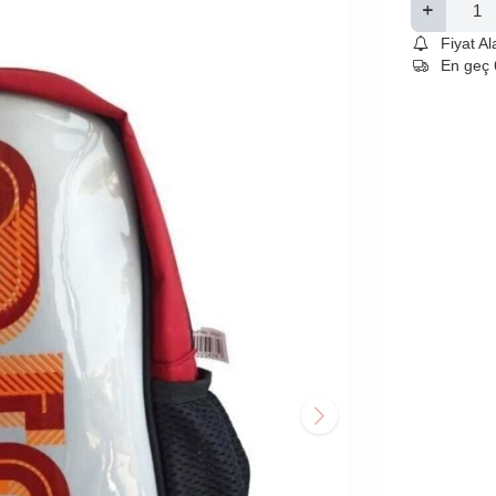
Fiyat A
En geç