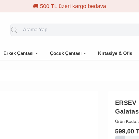
🎁 İlk siparişe %10 
Erkek Çantası
Çocuk Çantası
Kırtasiye & Ofis
ERSEV
Galatas
Ürün Kodu:
599,00