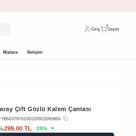
🎁 İlk siparişe %10 indirim
0
Giriş
Sepet
Matara
İletişim
aray Çift Gözlü Kalem Çantası
TYB563787523D220922093855
TL
299,00
TL
25
%