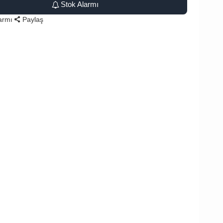
Stok Alarmı
larmı
Paylaş