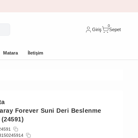
🎁 İlk siparişe %10 indirim
0
Giriş
Sepet
Matara
İletişim
ta
aray Forever Suni Deri Beslenme
 (24591)
24591
3150245914