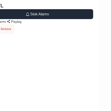
TL
Stok Alarmı
larmı
Paylaş
 Bedava