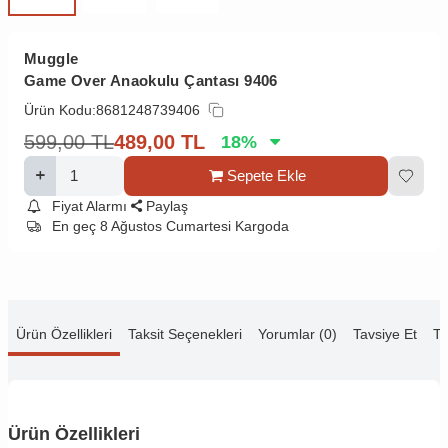
Muggle
Game Over Anaokulu Çantası 9406
Ürün Kodu:
8681248739406
599,00
TL
489,00
TL
18
%
Sepete Ekle
Fiyat Alarmı
Paylaş
En geç 8 Ağustos Cumartesi Kargoda
Ürün Özellikleri
Taksit Seçenekleri
Yorumlar (0)
Tavsiye Et
Te
Ürün Özellikleri