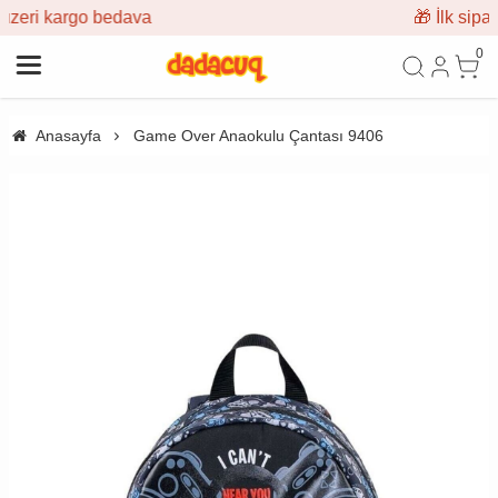
va
🎁 İlk siparişe %10 indirim
0
Anasayfa
Game Over Anaokulu Çantası 9406