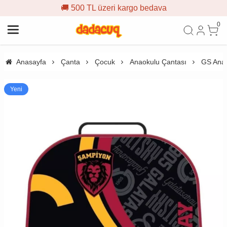
🚚 500 TL üzeri kargo bedava
0
Anasayfa
Çanta
Çocuk
Anaokulu Çantası
GS Anao
Yeni