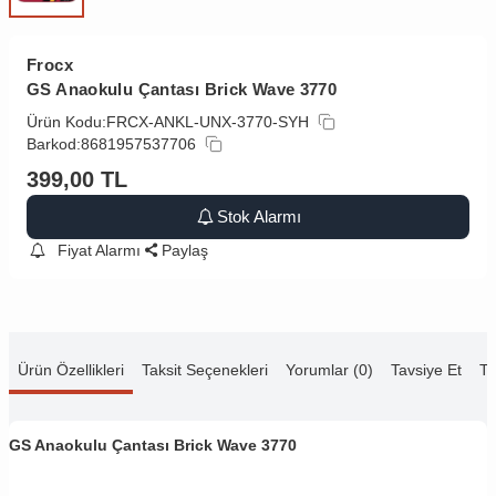
Frocx
GS Anaokulu Çantası Brick Wave 3770
Ürün Kodu:
FRCX-ANKL-UNX-3770-SYH
Barkod:
8681957537706
399,00
TL
Stok Alarmı
Fiyat Alarmı
Paylaş
Ürün Özellikleri
Taksit Seçenekleri
Yorumlar (0)
Tavsiye Et
Te
GS Anaokulu Çantası Brick Wave 3770