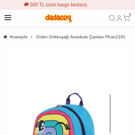
 üzeri kargo bedava
🎁 İlk sipa
0
Anasayfa
Gülen Gökkuşağı Anaokulu Çantası Plcan2101