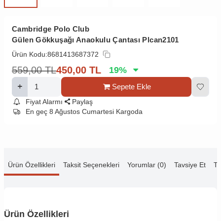
Cambridge Polo Club
Gülen Gökkuşağı Anaokulu Çantası Plcan2101
Ürün Kodu:
8681413687372
559,00
TL
450,00
TL
19
%
Sepete Ekle
Fiyat Alarmı
Paylaş
En geç 8 Ağustos Cumartesi Kargoda
Ürün Özellikleri
Taksit Seçenekleri
Yorumlar (0)
Tavsiye Et
Te
Ürün Özellikleri