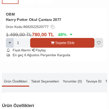
OBM
Harry Potter Okul Çantası 2077
Ürün Kodu:
8682022520777
1.499,00
TL
780,00
TL
48
%
Sepete Ekle
Fiyat Alarmı
Paylaş
En geç 6 Ağustos Perşembe Kargoda
Ürün Özellikleri
Taksit Seçenekleri
Yorumlar (0)
Tavsiye Et
Te
Ürün Özellikleri