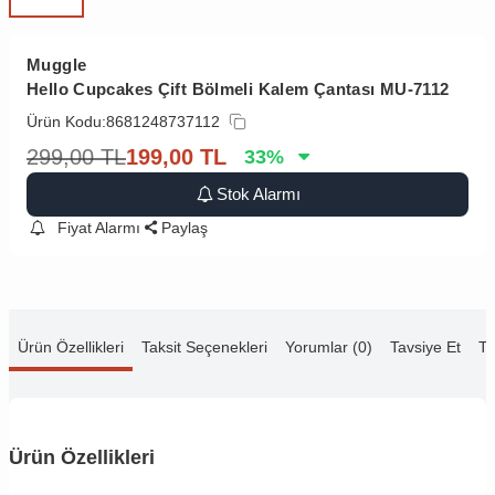
Muggle
Hello Cupcakes Çift Bölmeli Kalem Çantası MU-7112
Ürün Kodu:
8681248737112
299,00
TL
199,00
TL
33
%
Stok Alarmı
Fiyat Alarmı
Paylaş
Ürün Özellikleri
Taksit Seçenekleri
Yorumlar (0)
Tavsiye Et
Te
Ürün Özellikleri