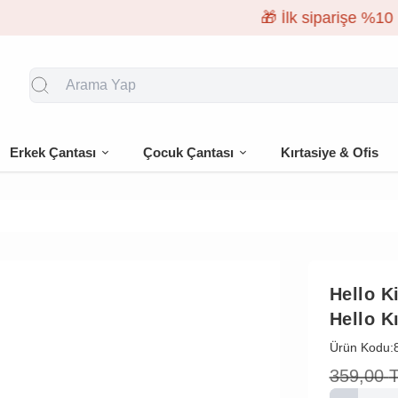
🎁 İlk siparişe %10 indirim
Erkek Çantası
Çocuk Çantası
Kırtasiye & Ofis
Hello Ki
Hello K
Ürün Kodu:
359,00