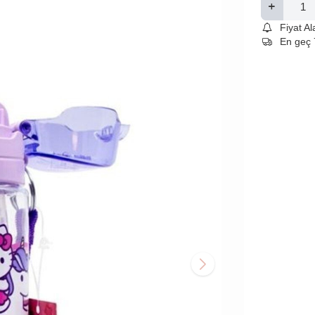
Fiyat A
En geç