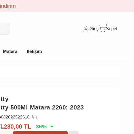
0
Giriş
Sepet
Matara
İletişim
tty
ıtty 500Ml Matara 2260; 2023
8682022522610
TL
230,00
TL
36
%