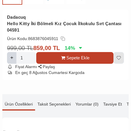
Dadacuq
Hello Kitty İki Bölmeli Kız Çocuk İlkokulu Sırt Çantası
04591
Ürün Kodu:
8683876045911
999,00
TL
859,00
TL
14
%
Sepete Ekle
Fiyat Alarmı
Paylaş
En geç 8 Ağustos Cumartesi Kargoda
Ürün Özellikleri
Taksit Seçenekleri
Yorumlar (0)
Tavsiye Et
Te