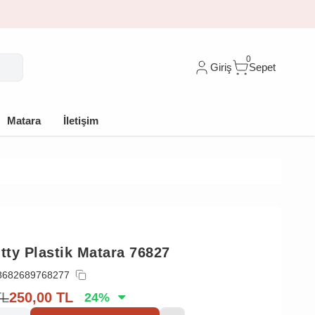
indirim
0
Giriş
Sepet
Matara
İletişim
itty Plastik Matara 76827
8682689768277
TL
250,00
TL
24
%