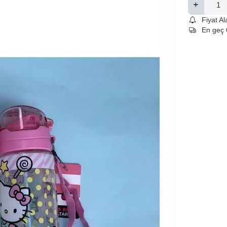
Fiyat A
En geç