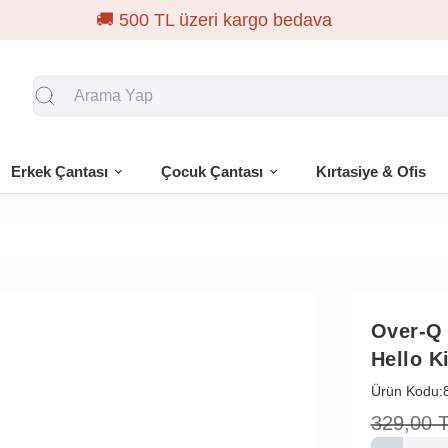
🎁 İlk siparişe %10 
Erkek Çantası
Çocuk Çantası
Kırtasiye & Ofis
Over-Q
Hello K
Ürün Kodu:
329,00